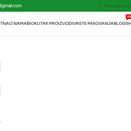
@gmail.com
ON
ETNA
O NAMA
BIOKUTAK PROIZVODI
VRSTE PAKOVANJA
BLOG
S
?