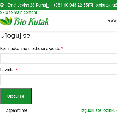
Zmaj Jovina 28 Ruma
+381 60 043 22 55
biokutak.ru
Skip to navigation
Skip to main content
POČ
Uloguj se
Korisničko ime ili adresa e-pošte
*
Lozinka
*
Uloguj se
Zapamti me
Izgubili ste lozinku